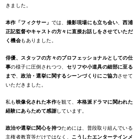
きました。
本作「フィクサー」
では、
撮影現場にも立ち会い
、
西浦
正記監督やキャストの方々に直接お話しをさせていただ
く機会
もありました。
俳優、スタッフの方々のプロフェッショナルとしての仕
事
の様子に圧倒されつつ、
セリフや小道具の細部に至る
まで
、
政治・選挙に関するシーンづくりにご協力
させて
いただきました。
私も
映像化された本作
を観て、
本格派ドラマに関われた
経験にあらためて感謝
しています。
政治や選挙に関心を持つ
ためには、普段取り組んでいる
主権者教育等だけではなく、
こうしたエンターテインメ