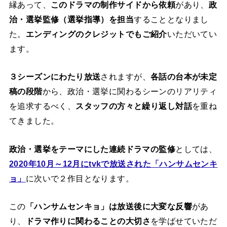
縁あって、
このドラマの制作サイドから依頼
があり、
政
治・選挙監修（選挙指導）を担当
することとなりまし
た。
エンディングのクレジットでもご紹介
いただいてい
ます。
３シーズンにわたり放送
されますが、
各話の台本が未定
稿の段階
から、政治・選挙に関わるシーンのリアリティ
を追求するべく、
スタッフの方々と繰り返し対話
を重ね
てきました。
政治・選挙をテーマにした連続ドラマの監修
としては、
2020年10月～12月にtvkで放送された「ハンサムセンキ
ョ」
に次いで２作目となります。
この
「ハンサムセンキョ」は放送後に大変な反響
があ
り、
ドラマ作りに関わることの大切さ
を学ばせていただ