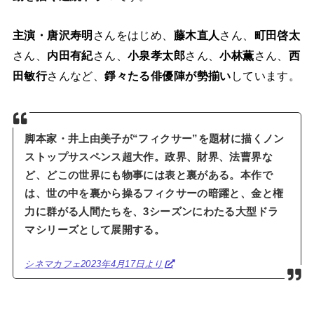
主演・唐沢寿明
さんをはじめ、
藤木直人
さん、
町田啓太
さん、
内田有紀
さん、
小泉孝太郎
さん、
小林薫
さん、
西
田敏行
さんなど、
錚々たる俳優陣が勢揃い
しています。
脚本家・井上由美子が“フィクサー”を題材に描くノン
ストップサスペンス超大作。政界、財界、法曹界な
ど、どこの世界にも物事には表と裏がある。本作で
は、世の中を裏から操るフィクサーの暗躍と、金と権
力に群がる人間たちを、3シーズンにわたる大型ドラ
マシリーズとして展開する。
シネマカフェ2023年4月17日より