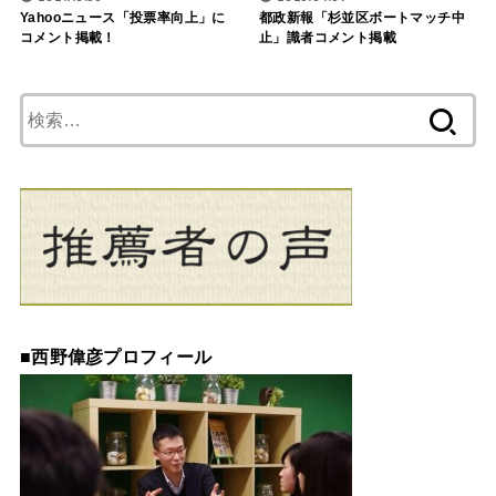
Yahooニュース「投票率向上」に
都政新報「杉並区ボートマッチ中
コメント掲載！
止」識者コメント掲載
検
索:
■
西野偉彦プロフィール