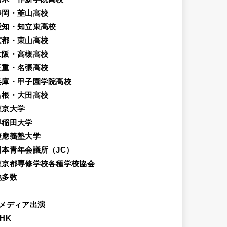
静岡・韮山高校
愛知・知立東高校
京都・東山高校
大阪・高槻高校
三重・名張高校
兵庫・甲子園学院高校
島根・大田高校
東京大学
早稲田大学
慶應義塾大学
日本青年会議所（JC）
東京都専修学校各種学校協会
他多数
メディア出演
HK