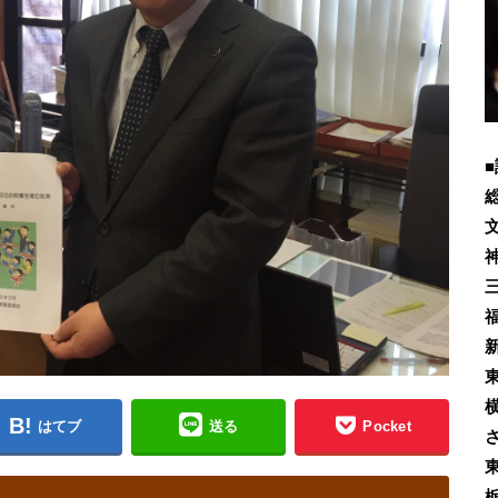
■
はてブ
送る
Pocket