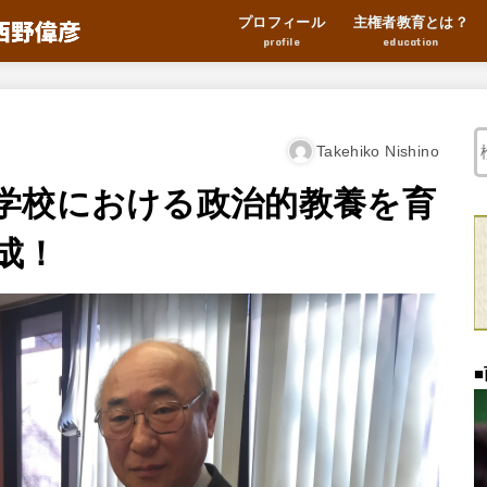
プロフィール
主権者教育とは？
profile
education
Takehiko Nishino
学校における政治的教養を育
成！
■