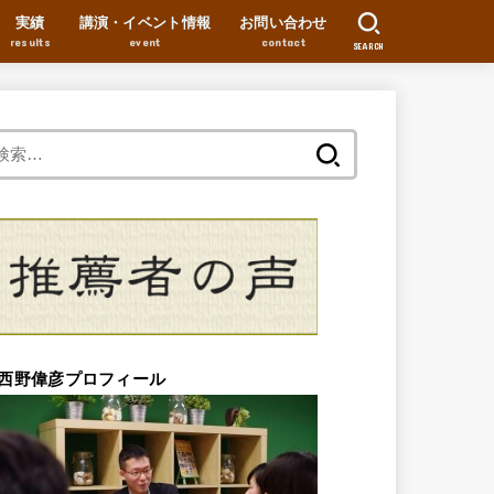
実績
講演・イベント情報
お問い合わせ
results
event
contact
SEARCH
検
索:
西野偉彦プロフィール