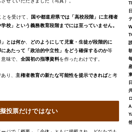
し
させていただきました（写真）。
T
ことを受けて、
国や都道府県では「高校段階」に主権者
中学校」という義務教育段階までには至っていません。
T
養」とは何か
、
どのようにして児童・生徒が段階的に
導にあたって「政治的中立性」をどう確保するのか
等
う意味で、
全国初の指導資料
を作ったわけです。
であり、
主権者教育の新たな可能性を提示できれば
と考
A
模擬投票だけではない
Y
ページで「概要」「全体」ともに掲載され、どなたでも