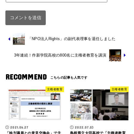
「NPO法人Rights」の副代表理事を退任しました
3年連続！作新学院高校の800名に主権者教育を講演
RECOMMEND
主権者教育
主権者教育
2021.06.27
2022.07.03
「地方議員との意見交換会」で主
島根県立大田高校で「主権者教育