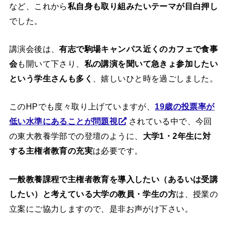
など、これから
私自身も取り組みたいテーマが目白押し
でした。
講演会後は、
有志で駒場キャンパス近くのカフェで食事
会
も開いて下さり、
私の講演を聞いて急きょ参加したい
という学生さんも多く
、嬉しいひと時を過ごしました。
このHPでも度々取り上げていますが、
19歳の投票率が
低い水準にあることが問題視
されている中で、今回
の東大教養学部での登壇のように、
大学1・2年生に対
する主権者教育の充実
は必要です。
一般教養課程で主権者教育を導入したい（あるいは受講
したい）と考えている大学の教員・学生の方
は、授業の
立案にご協力しますので、是非お声がけ下さい。