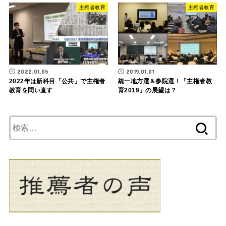
主権者教育
主権者教育
2022.01.05
2019.01.01
2022年は新科目「公共」で主権者
統一地方選＆参院選！「主権者教
教育を問い直す
育2019」の展望は？
検
索: