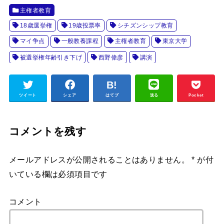
主権者教育
18歳選挙権
19歳投票率
シチズンシップ教育
マイ争点
一般教養課程
主権者教育
東京大学
被選挙権年齢引き下げ
西野偉彦
講演
ツイート
シェア
はてブ
送る
Pocket
コメントを残す
メールアドレスが公開されることはありません。
*
が付
いている欄は必須項目です
コメント