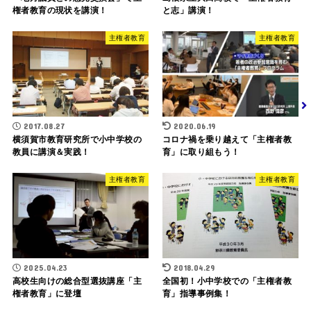
権者教育の現状を講演！
と志」講演！
主権者教育
主権者教育
2017.08.27
2020.06.19
横須賀市教育研究所で小中学校の
コロナ禍を乗り越えて「主権者教
教員に講演＆実践！
育」に取り組もう！
主権者教育
主権者教育
2025.04.23
2018.04.29
高校生向けの総合型選抜講座「主
全国初！小中学校での「主権者教
権者教育」に登壇
育」指導事例集！