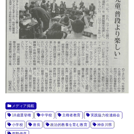
メディア掲載
18歳選挙権
中学校
主権者教育
実践協力校連絡会
小学校
座長
政治的教養を育む教育
神奈川県
西野偉彦