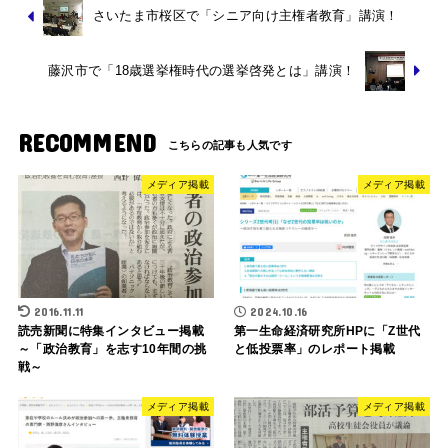
さいたま市桜区で「シニア向け主権者教育」講演！
藤沢市で「18歳選挙権時代の選挙啓発とは」講演！
RECOMMEND
メディア掲載
メディア掲載
2016.11.11
2024.10.16
読売新聞に特集インタビュー掲載
第一生命経済研究所HPに「Z世代
～「政治教育」を志す10年間の挑
と低投票率」のレポート掲載
戦～
メディア掲載
メディア掲載