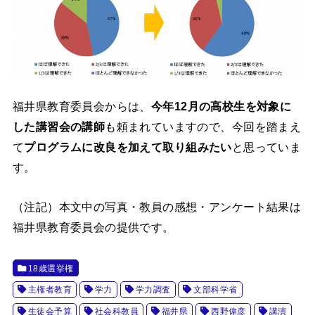
福井県教育委員会からは、
今年12月の高校生を対象に
した講習会の講師
も頼まれていますので、今回を踏まえ
て
プログラムに改良を加えて取り組みたい
と思っていま
す。
（注記）本文中の写真・教員の感想・アンケート結果は
福井県教育委員会の提供です。
18歳選挙権
主権者教育
学力
学力調査
文部科学省
生徒会予算
社会科教員
福井県
西野偉彦
講演