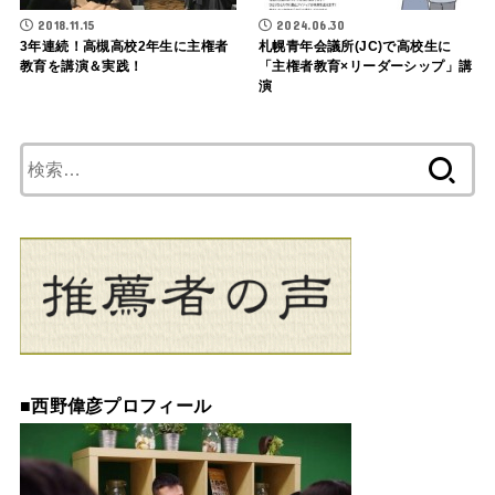
2018.11.15
2024.06.30
3年連続！高槻高校2年生に主権者
札幌青年会議所(JC)で高校生に
教育を講演＆実践！
「主権者教育×リーダーシップ」講
演
検
索:
■
西野偉彦プロフィール