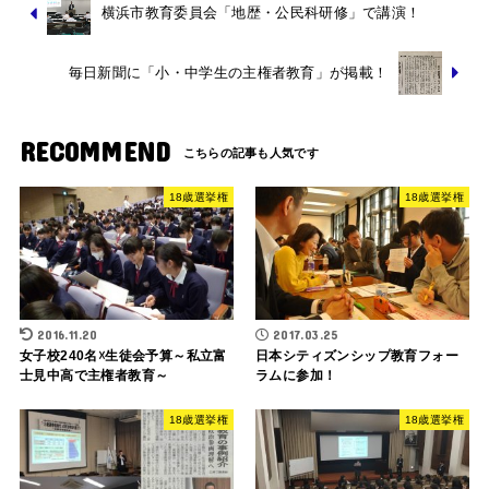
横浜市教育委員会「地歴・公民科研修」で講演！
毎日新聞に「小・中学生の主権者教育」が掲載！
RECOMMEND
18歳選挙権
18歳選挙権
2016.11.20
2017.03.25
女子校240名☓生徒会予算～私立富
日本シティズンシップ教育フォー
士見中高で主権者教育～
ラムに参加！
18歳選挙権
18歳選挙権