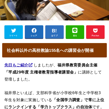
ツイート
シェア
はてブ
送る
Pocket
社会科以外の高校教諭155名への講習会が開催
先日もご紹介
しましたが、
福井県教育委員会主催
「平成29年度 主権者教育指導者講習会」
に講師として
登壇しました。
福井県といえば、文部科学省が小学校6年生と中学校3
年生を対象に実施している
「全国学力調査」で常に上位
にランクインする「学力トップクラス」の自治体
です。