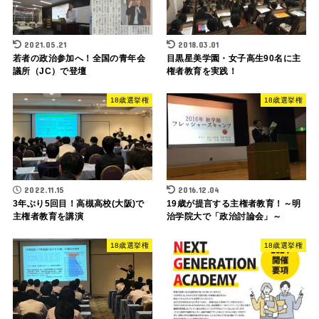
2021.05.21
2018.03.01
若者の政治参加へ！全国の青年会
目黒星美学園・女子高生90名に主
議所（JC）で登壇
権者教育を実践！
18歳選挙権
18歳選挙権
2022.11.15
2016.12.04
3年ぶり5回目！高槻高校(大阪)で
19歳が提言する主権者教育！～明
主権者教育を講演
治学院大で「政治討論会」～
18歳選挙権
18歳選挙権