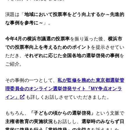
演題は「
地域において投票率をどう向上するか～先進的
な事例を参考に～
」。
今年4月の横浜市議選の投票率
を振り返った後、
横浜市
での投票率向上を考えるためのポイント
を提示させてい
ただき、
それぞれに応じた全国各地の選挙啓発の事例
を
ご紹介。
その事例の一つとして、
私が監修を務めた東京都選挙管
理委員会のオンライン選挙啓発サイト「MY争点オンラ
イン」
も詳しくお話しさせていただきました。
もちろん、
「子どもの頃からの選挙啓発」
という文脈で
主権者教育の実施状況
もお話しし、
選挙時のみならず日
常的に啓発を行う「常時啓発」の大切さ
を訴えました。