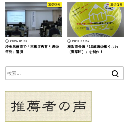
選挙啓発
選挙啓発
2026.01.23
2017.07.24
埼玉県蕨市で「主権者教育と選挙
横浜市長選「18歳選挙権うちわ
啓発」講演
（青葉区）」を制作！
検
索: