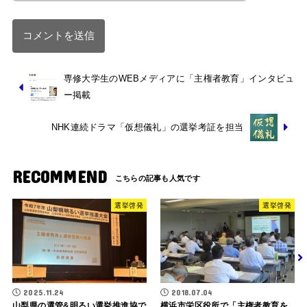
専修大学生のWEBメディアに「主権者教育」インタビュ
ー掲載
NHK連続ドラマ「仮想儀礼」の選挙考証を担当
RECOMMEND
選挙啓発
選挙啓発
2025.11.24
2018.07.04
山梨県の選管&明るい選挙推進協で
横浜市栄区役所で「主権者教育を