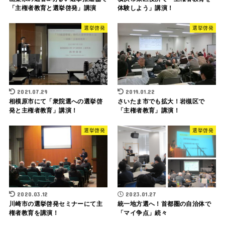
「主権者教育と選挙啓発」講演
体験しよう」講演！
選挙啓発
選挙啓発
2021.07.29
2019.01.22
相模原市にて「衆院選への選挙啓
さいたま市でも拡大！岩槻区で
発と主権者教育」講演！
「主権者教育」講演！
選挙啓発
選挙啓発
2020.03.12
2023.01.27
川崎市の選挙啓発セミナーにて主
統一地方選へ！首都圏の自治体で
権者教育を講演！
「マイ争点」続々