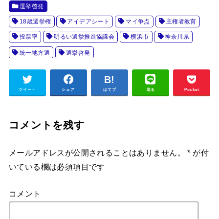
選挙啓発
18歳選挙権
アイデアシート
マイ争点
主権者教育
投票率
明るい選挙推進協議会
横浜市
神奈川県
統一地方選
選挙啓発
ツイート
シェア
はてブ
送る
Pocket
コメントを残す
メールアドレスが公開されることはありません。
*
が付
いている欄は必須項目です
コメント