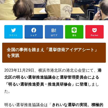
ツイート
シェア
はてブ
送る
Pocket
全国の事例を踏まえ「選挙啓発アイデアシート」
を実践
2023年11月29日、横浜市港北区の港北公会堂にて、
港
北区の明るい選挙推進協議会と選挙管理委員会による
「明るい選挙推進委員・推進員研修会」に登壇
しまし
た。
明るい選挙推進協議会は「
きれいな選挙の実現、積極的