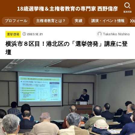
SEARCH
プロフィール
主権者教育とは？
実績
講演・イベント情報
2023.12.21
Takehiko Nishino
選挙啓発
横浜市８区目！港北区の「選挙啓発」講座に登
壇