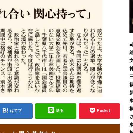
■
はてブ
送る
Pocket