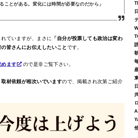
T
ることがある。変化には時間が必要なのだから」
T
されていますが、まさに
「自分が投票しても政治は変わ
者の皆さんにお伝えしたいこと
です。
読めます
ので是非ご覧下さい。
、
取材依頼が相次いでいます
ので、掲載され次第ご紹介
A
Y