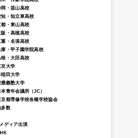
静岡・韮山高校
愛知・知立東高校
京都・東山高校
大阪・高槻高校
三重・名張高校
兵庫・甲子園学院高校
島根・大田高校
東京大学
早稲田大学
慶應義塾大学
日本青年会議所（JC）
東京都専修学校各種学校協会
他多数
メディア出演
HK