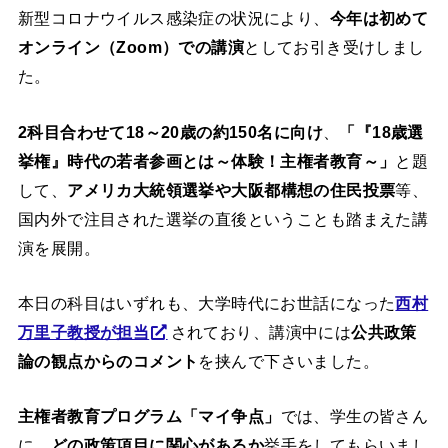
新型コロナウイルス感染症の状況により、
今年は初めて
オンライン（Zoom）での講演
としてお引き受けしまし
た。
2科目合わせて18～20歳の約150名に向け
、
「『18歳選
挙権』時代の若者参画とは～体験！主権者教育～」
と題
して、
アメリカ大統領選挙や大阪都構想の住民投票
等、
国内外で注目された選挙の直後ということも踏まえた講
演を展開。
本日の科目はいずれも、大学時代にお世話になった
西村
万里子教授が担当
されており、講演中には
公共政策
論の観点からのコメント
を挟んで下さいました。
主権者教育プログラム「マイ争点」
では、学生の皆さん
に、
どの政策項目に関心があるか
挙手をしてもらいまし