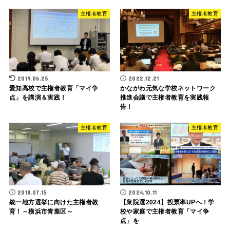
主権者教育
主権者教育
2019.06.25
2022.12.21
愛知高校で主権者教育「マイ争
かながわ元気な学校ネットワーク
点」を講演＆実践！
推進会議で主権者教育を実践報
告！
主権者教育
主権者教育
2018.07.15
2024.10.11
統一地方選挙に向けた主権者教
【衆院選2024】投票率UPへ！学
育！～横浜市青葉区～
校や家庭で主権者教育「マイ争
点」を