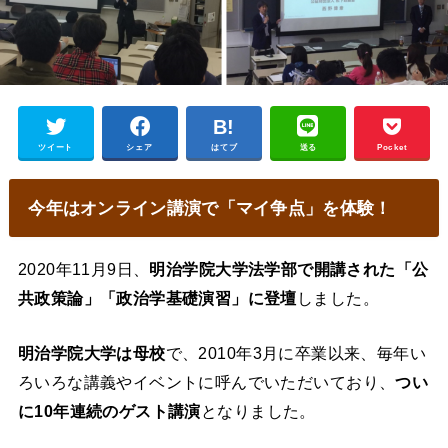
ツイート
シェア
はてブ
送る
Pocket
今年はオンライン講演で「マイ争点」を体験！
2020年11月9日、
明治学院大学法学部で開講された「公
共政策論」「政治学基礎演習」に登壇
しました。
明治学院大学は母校
で、2010年3月に卒業以来、毎年い
ろいろな講義やイベントに呼んでいただいており、
つい
に10年連続のゲスト講演
となりました。