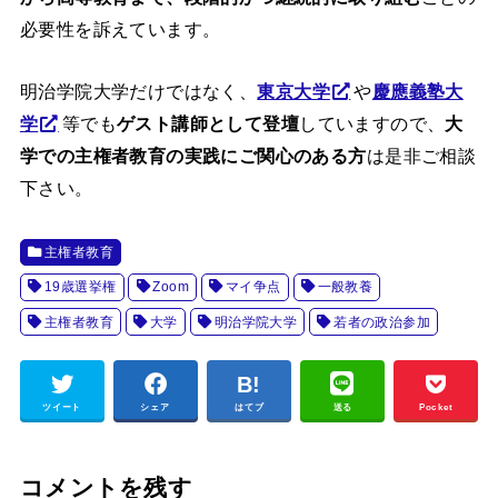
必要性を訴えています。
明治学院大学だけではなく、
東京大学
や
慶應義塾大
学
等でも
ゲスト講師として登壇
していますので、
大
学での主権者教育の実践にご関心のある方
は是非ご相談
下さい。
主権者教育
19歳選挙権
Zoom
マイ争点
一般教養
主権者教育
大学
明治学院大学
若者の政治参加
ツイート
シェア
はてブ
送る
Pocket
コメントを残す