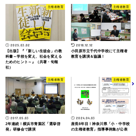
主権者教育
主権者教育
2025.03.02
2018.12.12
【出版】『「新しい生徒会」の教
小田原市立千代中学校にて主権者
科書～学校を変え、社会を変える
教育を講演＆協議！
ためのヒント～』（共著・旬報
社）
主権者教育
主権者教育
2017.05.03
2024.04.03
2年連続！横浜市青葉区「選挙啓
座長8年目！神奈川県「小・中学校
発」研修会で講演
の主権者教育」指導事例集が公表