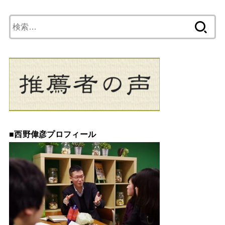
検
索:
■
西野偉彦プロフィール