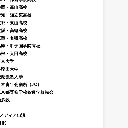
静岡・韮山高校
愛知・知立東高校
京都・東山高校
大阪・高槻高校
三重・名張高校
兵庫・甲子園学院高校
島根・大田高校
東京大学
早稲田大学
慶應義塾大学
日本青年会議所（JC）
東京都専修学校各種学校協会
他多数
メディア出演
HK