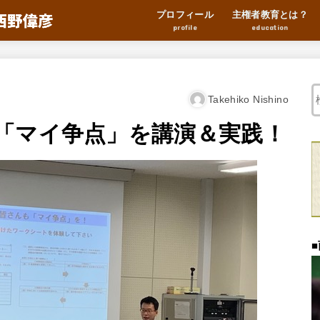
プロフィール
主権者教育とは？
profile
education
Takehiko Nishino
「マイ争点」を講演＆実践！
■