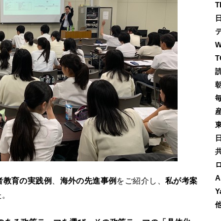
T
T
A
者教育の実践例
、
海外の先進事例
をご紹介し、
私が考案
Y
た。