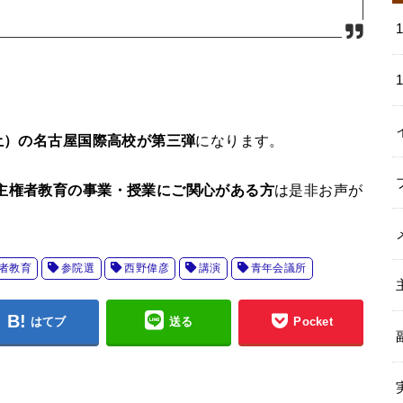
。
（土）の名古屋国際高校が第三弾
になります。
主権者教育の事業・授業にご関心がある方
は是非お声が
者教育
参院選
西野偉彦
講演
青年会議所
はてブ
送る
Pocket