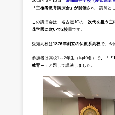
2019年6月15日、
愛知高等学校（愛知県名
「主権者教育講演会」が開催
され、講師と
この講演会は、名古屋JCの「
次代を担う主
花学園に次いで2校目
です。
愛知高校は
1876年創立の仏教系高校
で、今
参加者は高校1～2年生（約40名）で
、「『
教育～」
と題して講演しました。