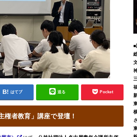
■
はてブ
送る
Pocket
と主権者教育」講座で登壇！