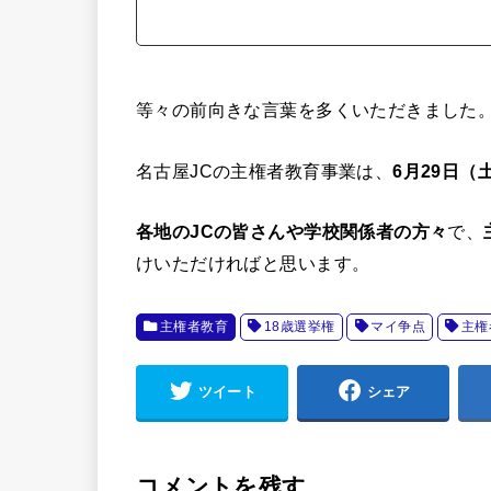
等々の前向きな言葉を多くいただきました
名古屋JCの主権者教育事業は、
6月29日
各地のJCの皆さんや学校関係者の方々
で、
けいただければと思います。
主権者教育
18歳選挙権
マイ争点
主権
ツイート
シェア
コメントを残す