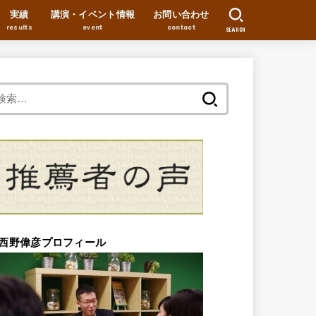
実績
講演・イベント情報
お問い合わせ
results
event
contact
SEARCH
検
索:
西野偉彦プロフィール