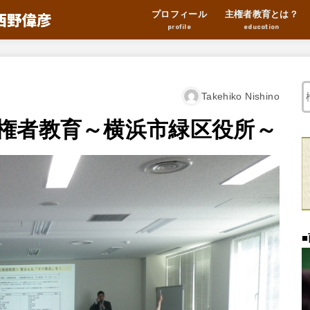
プロフィール
主権者教育とは？
profile
education
Takehiko Nishino
権者教育～横浜市緑区役所～
■