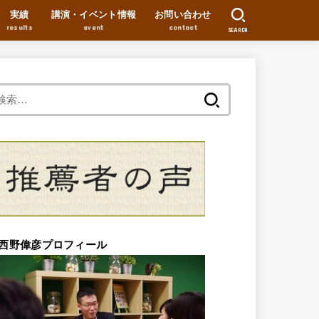
実績
講演・イベント情報
お問い合わせ
results
event
contact
SEARCH
検
索:
西野偉彦プロフィール