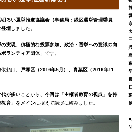
区明るい選挙推進協議会（事務局：緑区選挙管理委員
に登壇
しました。
挙の実現、積極的な投票参加、政治・選挙への意識の向
るボランティア団体
」です。
壇依頼は、
戸塚区（2016年5月）、青葉区（2016年11
。
世代が多い
ことから、
今回は「主権者教育の視点」を持
者教育」をメイン
に据えて講演に臨みました。
■
N