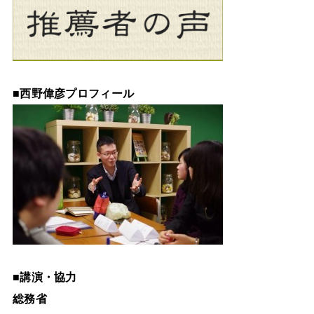
■
西野偉彦プロフィール
■
講演・協力
総務省