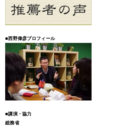
■
西野偉彦プロフィール
■
講演・協力
総務省