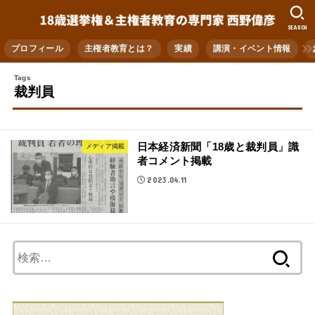
SEARCH
プロフィール
主権者教育とは？
実績
講演・イベント情報
裁判員
日本経済新聞「18歳と裁判員」識
メディア掲載
者コメント掲載
2023.04.11
検
索: